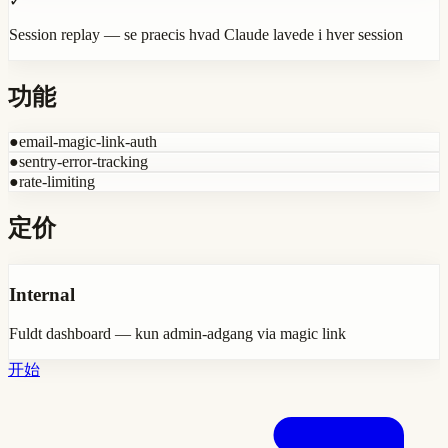
✓
Session replay — se praecis hvad Claude lavede i hver session
功能
●
email-magic-link-auth
●
sentry-error-tracking
●
rate-limiting
定价
Internal
Fuldt dashboard — kun admin-adgang via magic link
开始