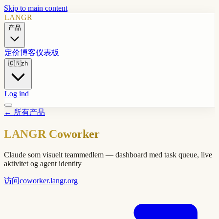
Skip to main content
LANGR
产品
定价
博客
仪表板
🇨🇳
zh
Log ind
←
所有产品
LANGR Coworker
Claude som visuelt teammedlem — dashboard med task queue, live
aktivitet og agent identity
访问
coworker.langr.org