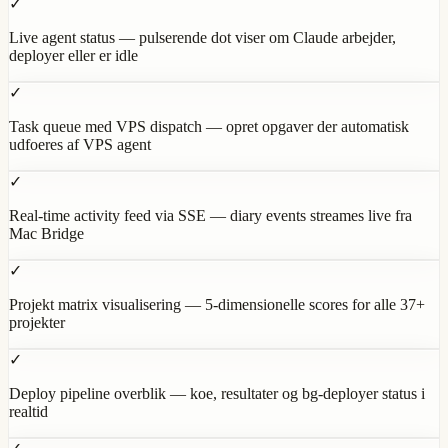
✓
Live agent status — pulserende dot viser om Claude arbejder,
deployer eller er idle
✓
Task queue med VPS dispatch — opret opgaver der automatisk
udfoeres af VPS agent
✓
Real-time activity feed via SSE — diary events streames live fra
Mac Bridge
✓
Projekt matrix visualisering — 5-dimensionelle scores for alle 37+
projekter
✓
Deploy pipeline overblik — koe, resultater og bg-deployer status i
realtid