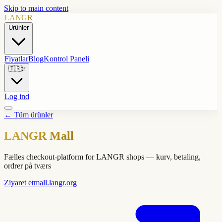
Skip to main content
LANGR
Ürünler
Fiyatlar
Blog
Kontrol Paneli
🇹🇷
tr
Log ind
←
Tüm ürünler
LANGR Mall
Fælles checkout-platform for LANGR shops — kurv, betaling,
ordrer på tværs
Ziyaret et
mall.langr.org