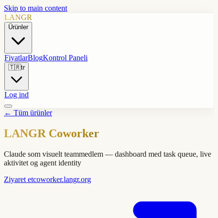
Skip to main content
LANGR
Ürünler
Fiyatlar
Blog
Kontrol Paneli
🇹🇷
tr
Log ind
←
Tüm ürünler
LANGR Coworker
Claude som visuelt teammedlem — dashboard med task queue, live
aktivitet og agent identity
Ziyaret et
coworker.langr.org