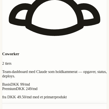
Coworker
2 tiers
Team-dashboard med Claude som holdkammerat — opgaver, status,
deploys.
Basis
DKK 99/md
Premium
DKK 249/md
fra
DKK 49.50
/md med et primærprodukt