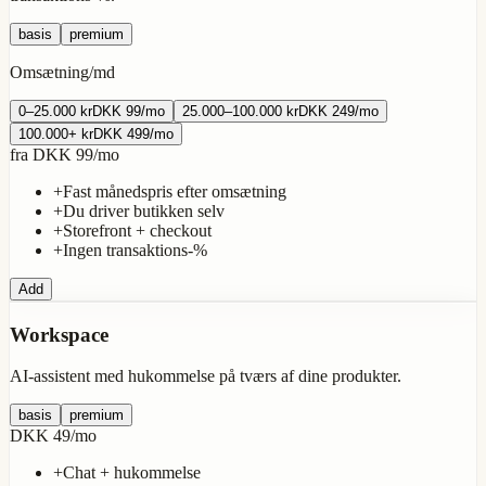
basis
premium
Omsætning/md
0–25.000
kr
DKK 99
/
mo
25.000–100.000
kr
DKK 249
/
mo
100.000+
kr
DKK 499
/
mo
fra
DKK 99
/
mo
+
Fast månedspris efter omsætning
+
Du driver butikken selv
+
Storefront + checkout
+
Ingen transaktions-%
Add
Workspace
AI-assistent med hukommelse på tværs af dine produkter.
basis
premium
DKK 49
/
mo
+
Chat + hukommelse