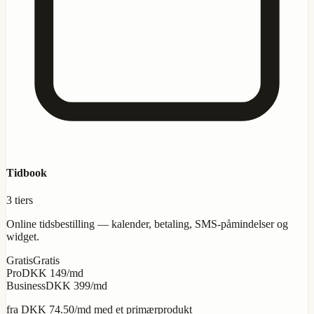
Tidbook
3 tiers
Online tidsbestilling — kalender, betaling, SMS-påmindelser og
widget.
Gratis
Gratis
Pro
DKK 149/md
Business
DKK 399/md
fra
DKK 74.50
/md med et primærprodukt