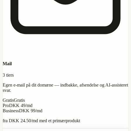
Mail
3 tiers
Egen e-mail på dit domæne — indbakke, afsendelse og AI-assisteret
svar.
Gratis
Gratis
Pro
DKK 49/md
Business
DKK 99/md
fra
DKK 24.50
/md med et primærprodukt