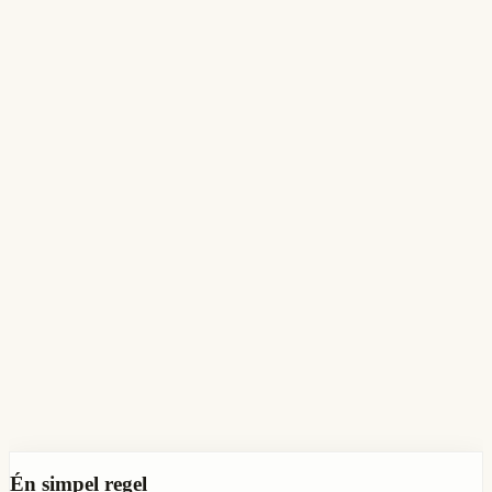
Put it on autopilot
Pro
Connect your credentials. AI fixes everything daily. Daily scans,
automatic fixes, push notifications.
Én simpel regel