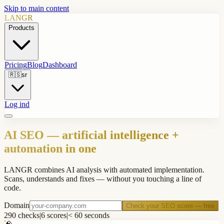
Skip to main content
LANGR
Products
Pricing
Blog
Dashboard
🇷🇸
sr
Log ind
AI SEO — artificial intelligence +
automation in one
LANGR combines AI analysis with automated implementation.
Scans, understands and fixes — without you touching a line of
code.
Domain
Check your SEO score — free
290 checks
|
6 scores
|
< 60 seconds