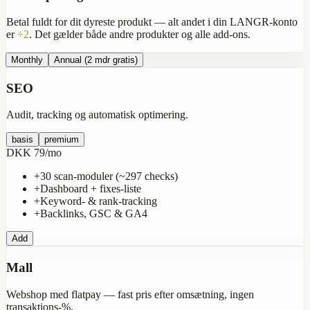
Betal fuldt for dit
dyreste produkt
— alt andet i din LANGR-konto
er
÷2
. Det gælder både andre produkter og alle add-ons.
Monthly
Annual
(2 mdr gratis)
SEO
Audit, tracking og automatisk optimering.
basis
premium
DKK 79
/
mo
+
30 scan-moduler (~297 checks)
+
Dashboard + fixes-liste
+
Keyword- & rank-tracking
+
Backlinks, GSC & GA4
Add
Mall
Webshop med flatpay — fast pris efter omsætning, ingen
transaktions-%.