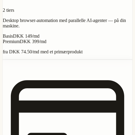
2 tiers
Desktop browser-automation med parallelle AI-agenter — på din
maskine.
Basis
DKK 149/md
Premium
DKK 399/md
fra
DKK 74.50
/md med et primærprodukt