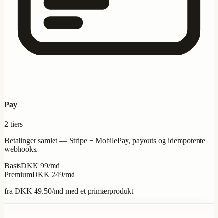
Pay
2 tiers
Betalinger samlet — Stripe + MobilePay, payouts og idempotente
webhooks.
Basis
DKK 99/md
Premium
DKK 249/md
fra
DKK 49.50
/md med et primærprodukt