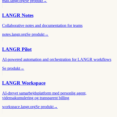
mall.langr.org
Se produkt
→
LANGR Notes
Collaborative notes and documentation for teams
notes.langr.org
Se produkt
→
LANGR Pilot
AI-powered automation and orchestration for LANGR workflows
Se produkt
→
LANGR Workspace
AI-drevet samarbejdsplatform med personlig agent,
vidensakumulering og transparent billing
workspace.langr.org
Se produkt
→