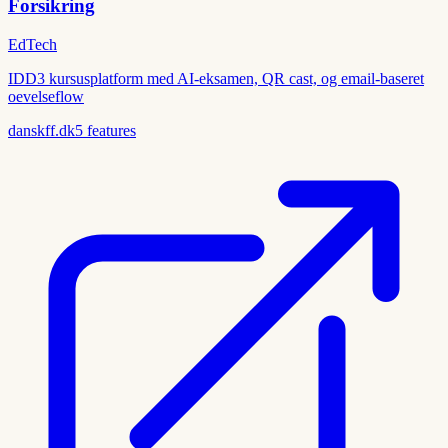
Forsikring
EdTech
IDD3 kursusplatform med AI-eksamen, QR cast, og email-baseret
oevelseflow
danskff.dk
5
features