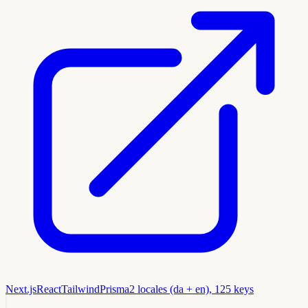
Next.js
React
Tailwind
Prisma
2 locales (da + en), 125 keys