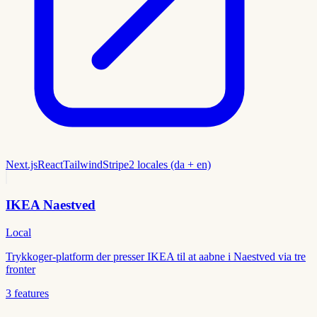
Next.js
React
Tailwind
Stripe
2 locales (da + en)
IKEA Naestved
Local
Trykkoger-platform der presser IKEA til at aabne i Naestved via tre
fronter
3
features