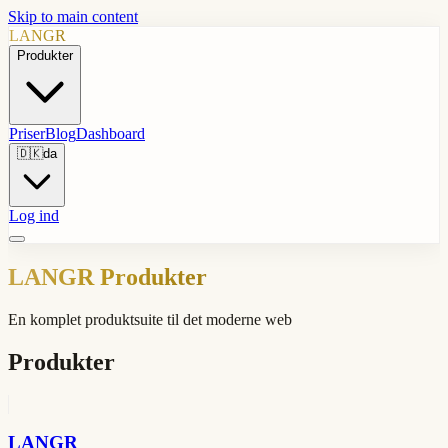
Skip to main content
LANGR
Produkter
Priser
Blog
Dashboard
🇩🇰
da
Log ind
LANGR Produkter
En komplet produktsuite til det moderne web
Produkter
LANGR