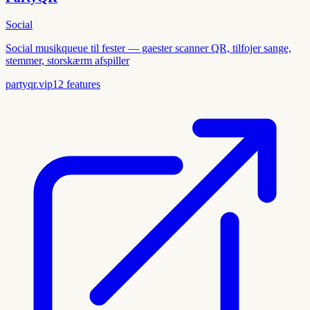
Social
Social musikqueue til fester — gaester scanner QR, tilfojer sange,
stemmer, storskærm afspiller
partyqr.vip
12
features