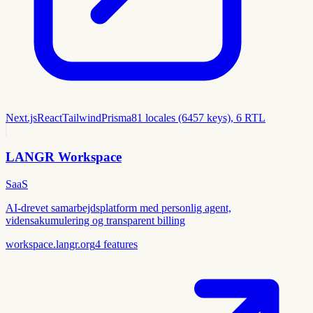
Next.js
React
Tailwind
Prisma
81 locales (6457 keys), 6 RTL
LANGR Workspace
SaaS
AI-drevet samarbejdsplatform med personlig agent,
vidensakumulering og transparent billing
workspace.langr.org
4
features