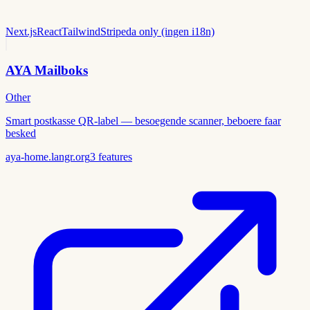
Next.js
React
Tailwind
Stripe
da only (ingen i18n)
AYA Mailboks
Other
Smart postkasse QR-label — besoegende scanner, beboere faar
besked
aya-home.langr.org
3
features