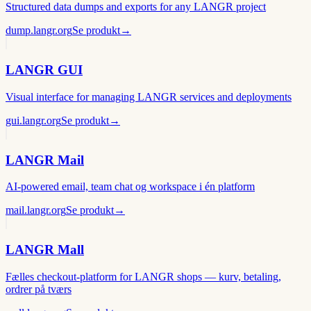
Structured data dumps and exports for any LANGR project
dump.langr.org
Se produkt
→
LANGR GUI
Visual interface for managing LANGR services and deployments
gui.langr.org
Se produkt
→
LANGR Mail
AI-powered email, team chat og workspace i én platform
mail.langr.org
Se produkt
→
LANGR Mall
Fælles checkout-platform for LANGR shops — kurv, betaling,
ordrer på tværs