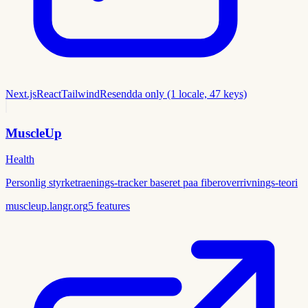
Next.js
React
Tailwind
Resend
da only (1 locale, 47 keys)
MuscleUp
Health
Personlig styrketraenings-tracker baseret paa fiberoverrivnings-teori
muscleup.langr.org
5
features