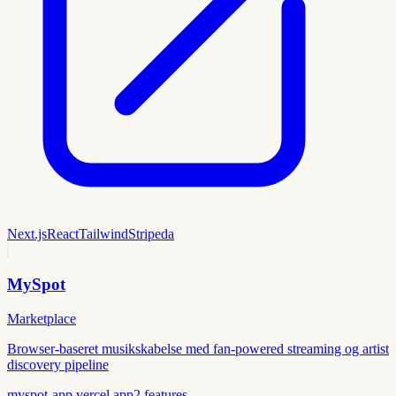
Next.js
React
Tailwind
Stripe
da
MySpot
Marketplace
Browser-baseret musikskabelse med fan-powered streaming og artist
discovery pipeline
myspot-app.vercel.app
2
features