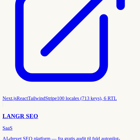
Next.js
React
Tailwind
Stripe
100 locales (713 keys), 6 RTL
LANGR SEO
SaaS
AI-drevet SEO platform — fra gratis audit til fuld autopilot-