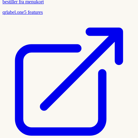
bestiller fra menukort
qrlabel.one
5
features