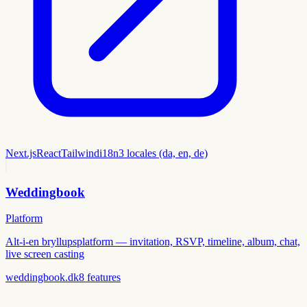
Next.js
React
Tailwind
i18n
3 locales (da, en, de)
Weddingbook
Platform
Alt-i-en bryllupsplatform — invitation, RSVP, timeline, album, chat,
live screen casting
weddingbook.dk
8
features