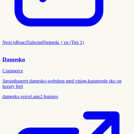
Next.js
React
Tailwind
Stripe
da + en (Tier 1)
Damesko
Commerce
Sæsonbaseret damesko-webshop med vision-kuraterede sko og
luxury feel
damesko.vercel.app
2
features