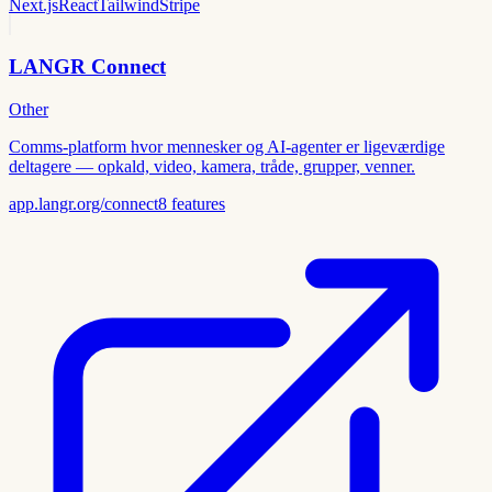
Next.js
React
Tailwind
Stripe
LANGR Connect
Other
Comms-platform hvor mennesker og AI-agenter er ligeværdige
deltagere — opkald, video, kamera, tråde, grupper, venner.
app.langr.org/connect
8
features