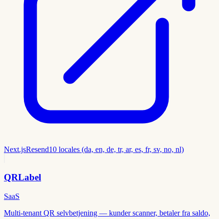
Next.js
Resend
10 locales (da, en, de, tr, ar, es, fr, sv, no, nl)
QRLabel
SaaS
Multi-tenant QR selvbetjening — kunder scanner, betaler fra saldo,