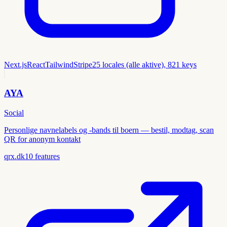
Next.js
React
Tailwind
Stripe
25 locales (alle aktive), 821 keys
AYA
Social
Personlige navnelabels og -bands til boern — bestil, modtag, scan
QR for anonym kontakt
qrx.dk
10
features