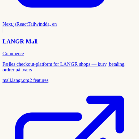
Next.js
React
Tailwind
da, en
LANGR Mall
Commerce
Fælles checkout-platform for LANGR shops — kurv, betaling,
ordrer på tværs
mall.langr.org
2
features