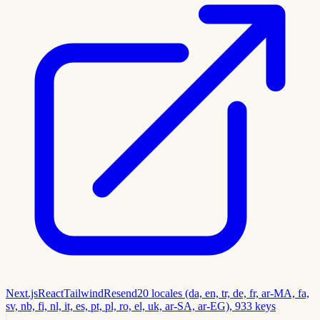
Next.js
React
Tailwind
Resend
20 locales (da, en, tr, de, fr, ar-MA, fa,
sv, nb, fi, nl, it, es, pt, pl, ro, el, uk, ar-SA, ar-EG), 933 keys