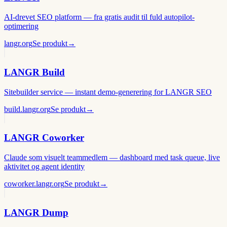
AI-drevet SEO platform — fra gratis audit til fuld autopilot-
optimering
langr.org
Se produkt
→
LANGR Build
Sitebuilder service — instant demo-generering for LANGR SEO
build.langr.org
Se produkt
→
LANGR Coworker
Claude som visuelt teammedlem — dashboard med task queue, live
aktivitet og agent identity
coworker.langr.org
Se produkt
→
LANGR Dump