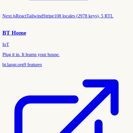
Next.js
React
Tailwind
Stripe
108 locales (2978 keys), 5 RTL
BT Home
IoT
Plug it in. It learns your house.
bt.langr.org
9
features