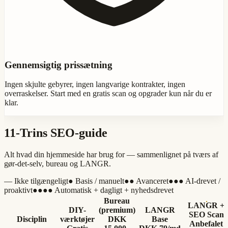
Gennemsigtig prissætning
Ingen skjulte gebyrer, ingen langvarige kontrakter, ingen
overraskelser. Start med en gratis scan og opgrader kun når du er
klar.
11-Trins SEO-guide
Alt hvad din hjemmeside har brug for — sammenlignet på tværs af
gør-det-selv, bureau og LANGR.
—
Ikke tilgængeligt
●
Basis / manuelt
●●
Avanceret
●●●
AI-drevet /
proaktivt
●●●●
Automatisk + dagligt + nyhedsdrevet
Bureau
LANGR +
DIY-
(premium)
LANGR
SEO Scan
Disciplin
værktøjer
DKK
Base
Anbefalet