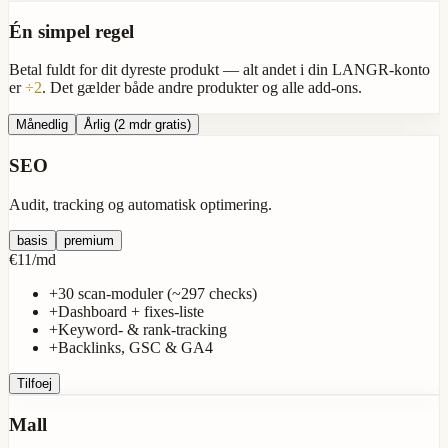
Én simpel regel
Betal fuldt for dit
dyreste produkt
— alt andet i din LANGR-konto
er
÷2
. Det gælder både andre produkter og alle add-ons.
Månedlig
Årlig
(2 mdr gratis)
SEO
Audit, tracking og automatisk optimering.
basis
premium
€11
/
md
+
30 scan-moduler (~297 checks)
+
Dashboard + fixes-liste
+
Keyword- & rank-tracking
+
Backlinks, GSC & GA4
Tilfoej
Mall