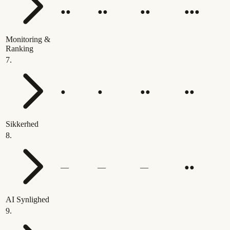
●●
●●
●●
●●●
Monitoring &
Ranking
7
.
●
●
●●
●●
Sikkerhed
8
.
—
—
—
●●
AI Synlighed
9
.