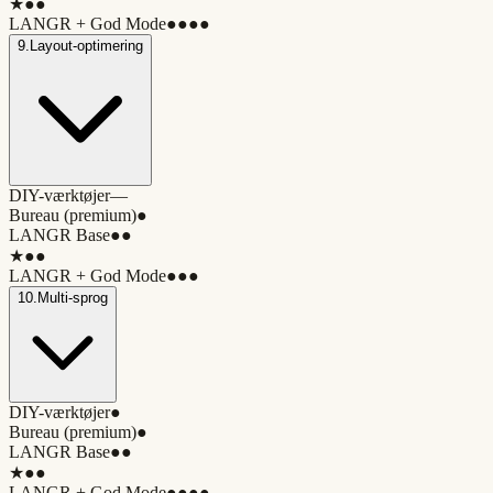
★
●●
LANGR + God Mode
●●●●
9
.
Layout-optimering
DIY-værktøjer
—
Bureau (premium)
●
LANGR Base
●●
★
●●
LANGR + God Mode
●●●
10
.
Multi-sprog
DIY-værktøjer
●
Bureau (premium)
●
LANGR Base
●●
★
●●
LANGR + God Mode
●●●●