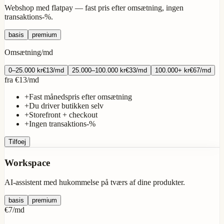
Webshop med flatpay — fast pris efter omsætning, ingen
transaktions-%.
basis
premium
Omsætning/md
0–25.000
kr
€13
/
md
25.000–100.000
kr
€33
/
md
100.000+
kr
€67
/
md
fra
€13
/
md
+
Fast månedspris efter omsætning
+
Du driver butikken selv
+
Storefront + checkout
+
Ingen transaktions-%
Tilfoej
Workspace
AI-assistent med hukommelse på tværs af dine produkter.
basis
premium
€7
/
md