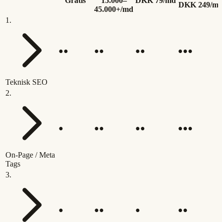
Gratis
15.000–
DKK 79/md
DKK 249/m
45.000+/md
1
.
●●
●●
●●
●●●
Teknisk SEO
2
.
●
●●
●●
●●●
On-Page / Meta
Tags
3
.
●
●●
●
●●