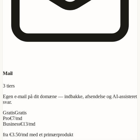
Mail
3 tiers
Egen e-mail på dit domæne — indbakke, afsendelse og AI-assisteret
svar.
Gratis
Gratis
Pro
€7/md
Business
€13/md
fra
€3.50
/md med et primærprodukt