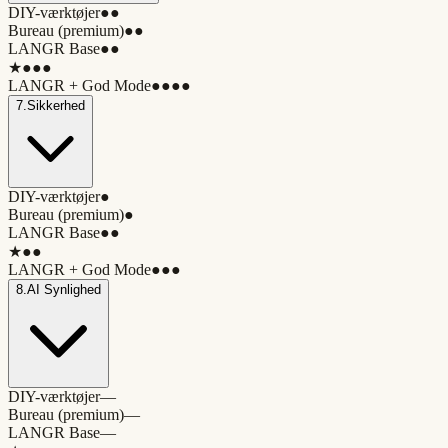
DIY-værktøjer
●●
Bureau (premium)
●●
LANGR Base
●●
★
●●●
LANGR + God Mode
●●●●
7
.
Sikkerhed
DIY-værktøjer
●
Bureau (premium)
●
LANGR Base
●●
★
●●
LANGR + God Mode
●●●
8
.
AI Synlighed
DIY-værktøjer
—
Bureau (premium)
—
LANGR Base
—