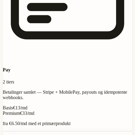
Pay
2 tiers
Betalinger samlet — Stripe + MobilePay, payouts og idempotente
webhooks.
Basis
€13/md
Premium
€33/md
fra
€6.50
/md med et primærprodukt