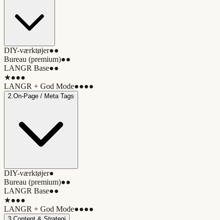
DIY-værktøjer
●●
Bureau (premium)
●●
LANGR Base
●●
★
●●●
LANGR + God Mode
●●●●
2
.
On-Page / Meta Tags
DIY-værktøjer
●
Bureau (premium)
●●
LANGR Base
●●
★
●●●
LANGR + God Mode
●●●●
3
.
Content & Strategi