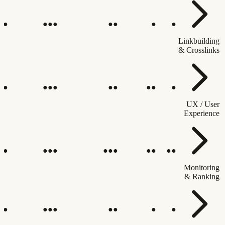
●●
●●●
●●
●
●
Linkbuilding
& Crosslinks
●●
●●●
●●
●●
●
UX / User
Experience
●●
●●●
●●●
●●
●●
Monitoring
& Ranking
●●
●●●
●●
●
●