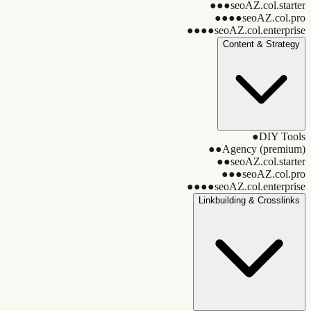
●●●
seoAZ.col.starter
●●●●
seoAZ.col.pro
●●●●
seoAZ.col.enterprise
Content & Strategy
●
DIY Tools
●●
Agency (premium)
●●
seoAZ.col.starter
●●●
seoAZ.col.pro
●●●●
seoAZ.col.enterprise
Linkbuilding & Crosslinks