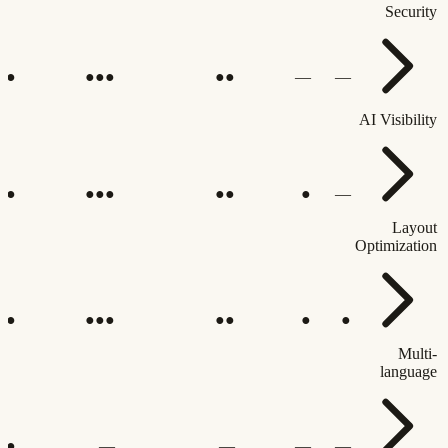
Security
●●
●●●
●●
—
—
AI Visibility
●●
●●●
●●
●
—
Layout
Optimization
●●
●●●
●●
●
●
Multi-
language
●●
—
—
—
—