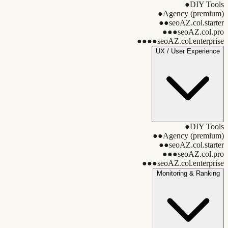
●
DIY Tools
●
Agency (premium)
●●
seoAZ.col.starter
●●●
seoAZ.col.pro
●●●●
seoAZ.col.enterprise
UX / User Experience
●
DIY Tools
●●
Agency (premium)
●●
seoAZ.col.starter
●●●
seoAZ.col.pro
●●●
seoAZ.col.enterprise
Monitoring & Ranking