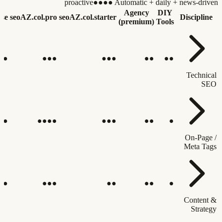
proactive
●●●●
Automatic + daily + news-driven
Agency
DIY
ise
seoAZ.col.pro
seoAZ.col.starter
Discipline
(premium)
Tools
●●
●●●
●●●
●●
●●
Technical
SEO
●●
●●●●
●●●
●●
●
On-Page /
Meta Tags
●●
●●●
●●
●●
●
Content &
Strategy