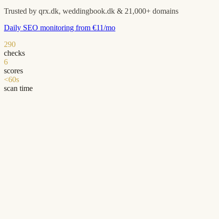
Trusted by qrx.dk, weddingbook.dk & 21,000+ domains
Daily SEO monitoring from €11/mo
290
checks
6
scores
<60s
scan time