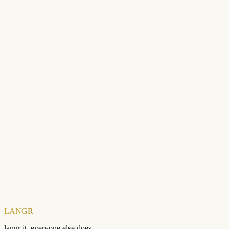
Ready to check your SEO?
Free forever. No account needed.
Domain
Check your SEO score — free
LANGR
langr it, everyone else does.