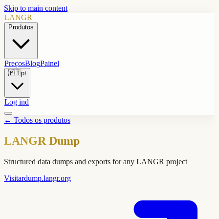
Skip to main content
LANGR
Produtos
Preços
Blog
Painel
🇵🇹
pt
Log ind
←
Todos os produtos
LANGR Dump
Structured data dumps and exports for any LANGR project
Visitar
dump.langr.org