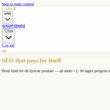
Skip to main content
LANGR
उत्पाद
मूल्य
ब्लॉग
डैशबोर्ड
🇮🇳
hi
Log ind
SEO that pays for itself
Betal fuldt for dit dyreste produkt — alt andet ÷2. 30 dages pengene-t