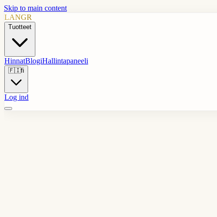
Skip to main content
LANGR
Tuotteet
Hinnat
Blogi
Hallintapaneeli
🇫🇮
fi
Log ind