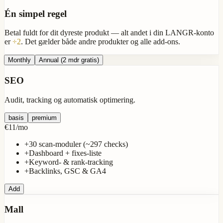
Én simpel regel
Betal fuldt for dit
dyreste produkt
— alt andet i din LANGR-konto
er
÷2
. Det gælder både andre produkter og alle add-ons.
Monthly
Annual
(2 mdr gratis)
SEO
Audit, tracking og automatisk optimering.
basis
premium
€11
/
mo
+
30 scan-moduler (~297 checks)
+
Dashboard + fixes-liste
+
Keyword- & rank-tracking
+
Backlinks, GSC & GA4
Add
Mall