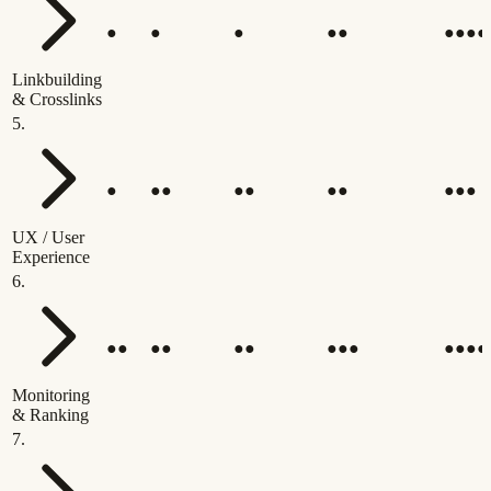
●
●
●
●●
●●●●
Linkbuilding
& Crosslinks
5
.
●
●●
●●
●●
●●●
UX / User
Experience
6
.
●●
●●
●●
●●●
●●●●
Monitoring
& Ranking
7
.