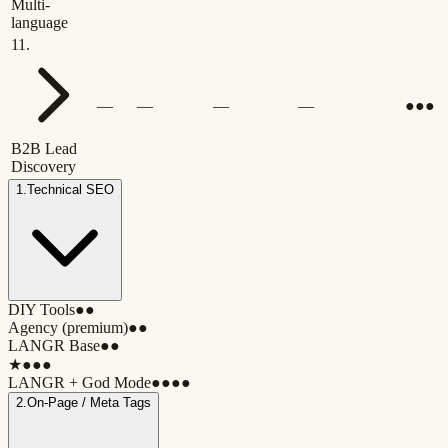
Multi-
language
11
.
—
—
—
—
●●●
B2B Lead
Discovery
1
.
Technical SEO
DIY Tools
●●
Agency (premium)
●●
LANGR Base
●●
★
●●●
LANGR + God Mode
●●●●
2
.
On-Page / Meta Tags