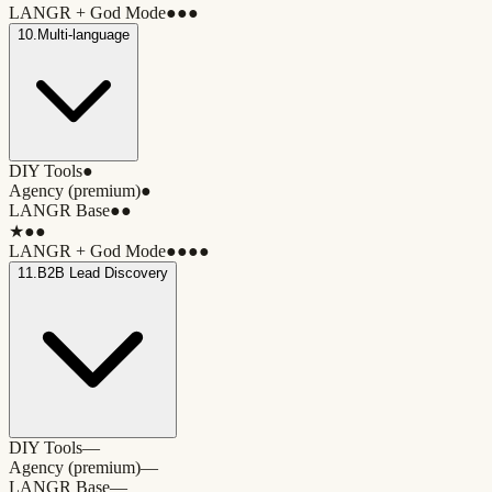
LANGR + God Mode
●●●
10
.
Multi-language
DIY Tools
●
Agency (premium)
●
LANGR Base
●●
★
●●
LANGR + God Mode
●●●●
11
.
B2B Lead Discovery
DIY Tools
—
Agency (premium)
—
LANGR Base
—