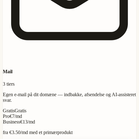
Mail
3 tiers
Egen e-mail på dit domæne — indbakke, afsendelse og AI-assisteret
svar.
Gratis
Gratis
Pro
€7/md
Business
€13/md
fra
€3.50
/md med et primærprodukt