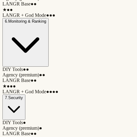
LANGR Base
●●
★
●●
LANGR + God Mode
●●●
6
.
Monitoring & Ranking
DIY Tools
●●
Agency (premium)
●●
LANGR Base
●●
★
●●●
LANGR + God Mode
●●●●
7
.
Security
DIY Tools
●
Agency (premium)
●
LANGR Base
●●