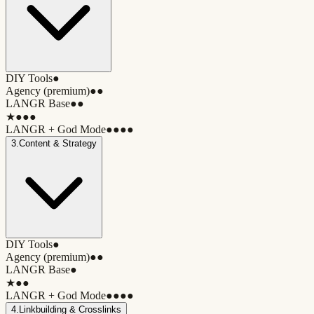
DIY Tools
●
Agency (premium)
●●
LANGR Base
●●
★
●●●
LANGR + God Mode
●●●●
3
.
Content & Strategy
DIY Tools
●
Agency (premium)
●●
LANGR Base
●
★
●●
LANGR + God Mode
●●●●
4
.
Linkbuilding & Crosslinks