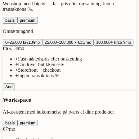
Webshop med flatpay — fast pris efter omsætning, ingen
transaktions-%.
basis
premium
Omsætning/md
0–25.000
kr
€13
/
mo
25.000–100.000
kr
€33
/
mo
100.000+
kr
€67
/
mo
fra
€13
/
mo
+
Fast månedspris efter omsætning
+
Du driver butikken selv
+
Storefront + checkout
+
Ingen transaktions-%
Add
Workspace
AI-assistent med hukommelse på tværs af dine produkter.
basis
premium
€7
/
mo