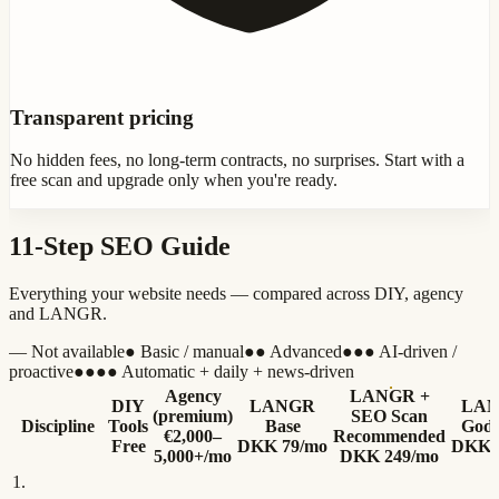
Transparent pricing
No hidden fees, no long-term contracts, no surprises. Start with a
free scan and upgrade only when you're ready.
11-Step SEO Guide
Everything your website needs — compared across DIY, agency
and LANGR.
—
Not available
●
Basic / manual
●●
Advanced
●●●
AI-driven /
proactive
●●●●
Automatic + daily + news-driven
Agency
LANGR +
DIY
LANGR
LAN
(premium)
SEO Scan
Discipline
Tools
Base
God
€2,000–
Recommended
Free
DKK 79/mo
DKK 
5,000+/mo
DKK 249/mo
1
.