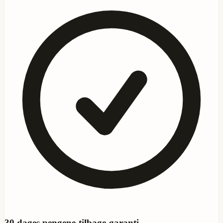
30
dages pengene-tilbage-garanti