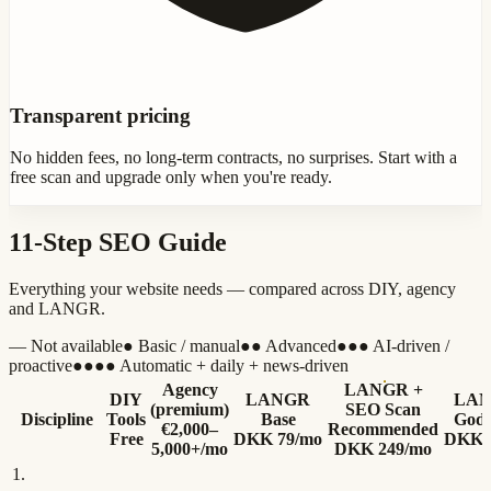
Transparent pricing
No hidden fees, no long-term contracts, no surprises. Start with a
free scan and upgrade only when you're ready.
11-Step SEO Guide
Everything your website needs — compared across DIY, agency
and LANGR.
—
Not available
●
Basic / manual
●●
Advanced
●●●
AI-driven /
proactive
●●●●
Automatic + daily + news-driven
Agency
LANGR +
DIY
LANGR
LAN
(premium)
SEO Scan
Discipline
Tools
Base
God
€2,000–
Recommended
Free
DKK 79/mo
DKK 
5,000+/mo
DKK 249/mo
1
.