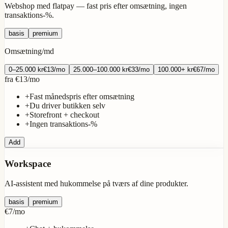
Webshop med flatpay — fast pris efter omsætning, ingen
transaktions-%.
basis
premium
Omsætning/md
0–25.000
kr
€13
/
mo
25.000–100.000
kr
€33
/
mo
100.000+
kr
€67
/
mo
fra
€13
/
mo
+
Fast månedspris efter omsætning
+
Du driver butikken selv
+
Storefront + checkout
+
Ingen transaktions-%
Add
Workspace
AI-assistent med hukommelse på tværs af dine produkter.
basis
premium
€7
/
mo