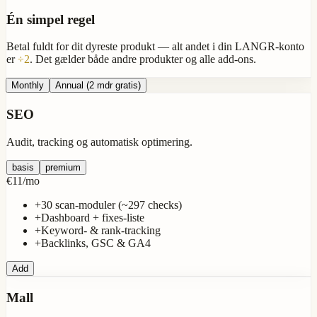
Én simpel regel
Betal fuldt for dit
dyreste produkt
— alt andet i din LANGR-konto
er
÷2
. Det gælder både andre produkter og alle add-ons.
Monthly
Annual
(2 mdr gratis)
SEO
Audit, tracking og automatisk optimering.
basis
premium
€11
/
mo
+
30 scan-moduler (~297 checks)
+
Dashboard + fixes-liste
+
Keyword- & rank-tracking
+
Backlinks, GSC & GA4
Add
Mall