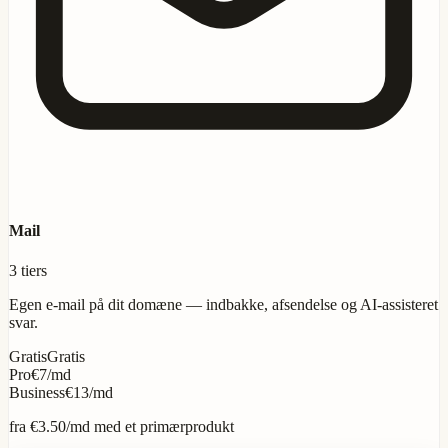
Mail
3 tiers
Egen e-mail på dit domæne — indbakke, afsendelse og AI-assisteret
svar.
Gratis
Gratis
Pro
€7/md
Business
€13/md
fra
€3.50
/md med et primærprodukt