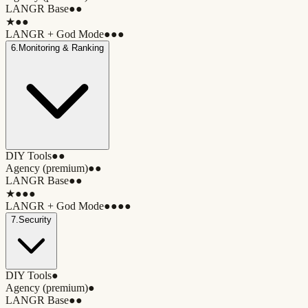
LANGR Base
●●
★
●●
LANGR + God Mode
●●●
6
.
Monitoring & Ranking
DIY Tools
●●
Agency (premium)
●●
LANGR Base
●●
★
●●●
LANGR + God Mode
●●●●
7
.
Security
DIY Tools
●
Agency (premium)
●
LANGR Base
●●