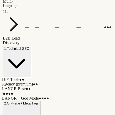
Multi-
language
11
.
—
—
—
—
●●●
B2B Lead
Discovery
1
.
Technical SEO
DIY Tools
●●
Agency (premium)
●●
LANGR Base
●●
★
●●●
LANGR + God Mode
●●●●
2
.
On-Page / Meta Tags