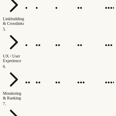
●
●
●
●●
●●●●
Linkbuilding
& Crosslinks
5
.
●
●●
●●
●●
●●●
UX / User
Experience
6
.
●●
●●
●●
●●●
●●●●
Monitoring
& Ranking
7
.