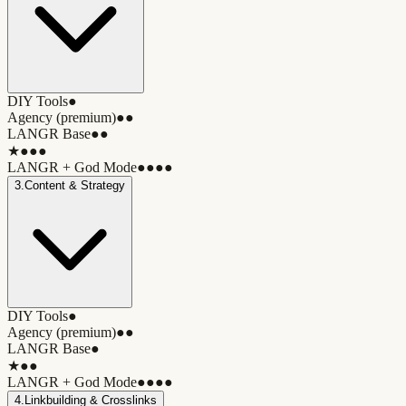
DIY Tools
●
Agency (premium)
●●
LANGR Base
●●
★
●●●
LANGR + God Mode
●●●●
3
.
Content & Strategy
DIY Tools
●
Agency (premium)
●●
LANGR Base
●
★
●●
LANGR + God Mode
●●●●
4
.
Linkbuilding & Crosslinks