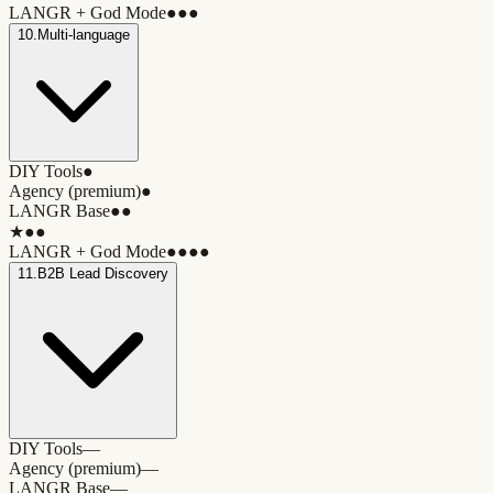
LANGR + God Mode
●●●
10
.
Multi-language
DIY Tools
●
Agency (premium)
●
LANGR Base
●●
★
●●
LANGR + God Mode
●●●●
11
.
B2B Lead Discovery
DIY Tools
—
Agency (premium)
—
LANGR Base
—